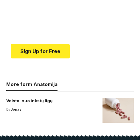
medical news and
education.
Your one-stop resource for medical news and
education.
Sign Up for Free
More form Anatomija
Vaistai nuo inkstų ligų
By
Jonas