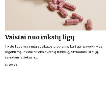
Vaistai nuo inkstų ligų
Inkstų ligos yra rimta sveikatos problema, kuri gali paveikti visą
organizmą. Inkstai atlieka svarbią funkciją, filtruodami kraują,
šalindami atliekas ir…
By
Jonas
Your one-stop resource for