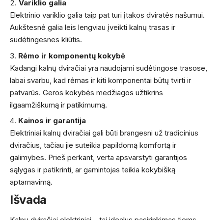
Variklio galia
Elektrinio variklio galia taip pat turi įtakos dviratės našumui.
Aukštesnė galia leis lengviau įveikti kalnų trasas ir
sudėtingesnes kliūtis.
Rėmo ir komponentų kokybė
Kadangi kalnų dviračiai yra naudojami sudėtingose trasose,
labai svarbu, kad rėmas ir kiti komponentai būtų tvirti ir
patvarūs. Geros kokybės medžiagos užtikrins
ilgaamžiškumą ir patikimumą.
Kainos ir garantija
Elektriniai kalnų dviračiai gali būti brangesni už tradicinius
dviračius, tačiau jie suteikia papildomą komfortą ir
galimybes. Prieš perkant, verta apsvarstyti garantijos
sąlygas ir patikrinti, ar gamintojas teikia kokybišką
aptarnavimą.
Išvada
Kalnų dviračiai elektriniai – tai idealus pasirinkimas tiems,