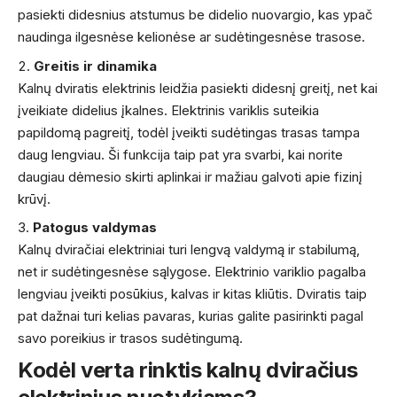
pasiekti didesnius atstumus be didelio nuovargio, kas ypač
naudinga ilgesnėse kelionėse ar sudėtingesnėse trasose.
Greitis ir dinamika
Kalnų dviratis elektrinis leidžia pasiekti didesnį greitį, net kai
įveikiate didelius įkalnes. Elektrinis variklis suteikia
papildomą pagreitį, todėl įveikti sudėtingas trasas tampa
daug lengviau. Ši funkcija taip pat yra svarbi, kai norite
daugiau dėmesio skirti aplinkai ir mažiau galvoti apie fizinį
krūvį.
Patogus valdymas
Kalnų dviračiai elektriniai turi lengvą valdymą ir stabilumą,
net ir sudėtingesnėse sąlygose. Elektrinio variklio pagalba
lengviau įveikti posūkius, kalvas ir kitas kliūtis. Dviratis taip
pat dažnai turi kelias pavaras, kurias galite pasirinkti pagal
savo poreikius ir trasos sudėtingumą.
Kodėl verta rinktis kalnų dviračius