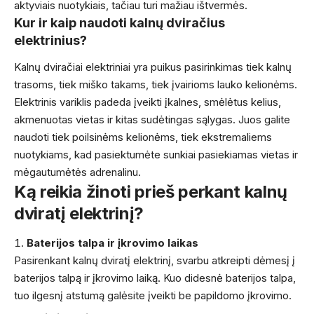
aktyviais nuotykiais, tačiau turi mažiau ištvermės.
Kur ir kaip naudoti kalnų dviračius
elektrinius?
Kalnų dviračiai elektriniai yra puikus pasirinkimas tiek kalnų
trasoms, tiek miško takams, tiek įvairioms lauko kelionėms.
Elektrinis variklis padeda įveikti įkalnes, smėlėtus kelius,
akmenuotas vietas ir kitas sudėtingas sąlygas. Juos galite
naudoti tiek poilsinėms kelionėms, tiek ekstremaliems
nuotykiams, kad pasiektumėte sunkiai pasiekiamas vietas ir
mėgautumėtės adrenalinu.
Ką reikia žinoti prieš perkant kalnų
dviratį elektrinį?
Baterijos talpa ir įkrovimo laikas
Pasirenkant kalnų dviratį elektrinį, svarbu atkreipti dėmesį į
baterijos talpą ir įkrovimo laiką. Kuo didesnė baterijos talpa,
tuo ilgesnį atstumą galėsite įveikti be papildomo įkrovimo.