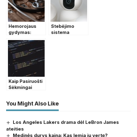
Hemorojaus
Stebėjimo
gydymas:
sistema
efektyvūs
namams ir
metodai
verslui
Kaip Pasiruošti
Sėkmingai
Karjerai IT
Srityje
You Might Also Like
Los Angeles Lakers drama dėl LeBron James
ateities
Medinės durys kaina: Kas lemia jų vertę?