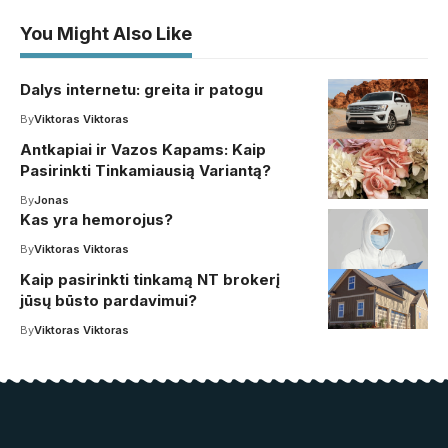
You Might Also Like
Dalys internetu: greita ir patogu
By
Viktoras Viktoras
Antkapiai ir Vazos Kapams: Kaip
Pasirinkti Tinkamiausią Variantą?
By
Jonas
Kas yra hemorojus?
By
Viktoras Viktoras
Kaip pasirinkti tinkamą NT brokerį
jūsų būsto pardavimui?
By
Viktoras Viktoras