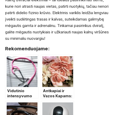
kurie nori atrasti naujas vietas, patirti nuotykių, tačiau nenori
patirti didelio fizinio krūvio. Elektrinis variklis leidžia lengviau
įveikti sudėtingas trasas ir kalvas, suteikdamas galimybę
mėgautis gamta ir adrenalinu. Tinkamai pasirinkus dviratį,
galite mėgautis nuotykiais ir užkariauti naujas kalnų viršūnes
su minimaliu nuovargiu!
Rekomenduojame:
Vidutinio
Antkapiai ir
intensyvumo
Vazos Kapams:
jėgos treniruotė
Kaip Pasirinkti
kcal
Tinkamiausią
Variantą?