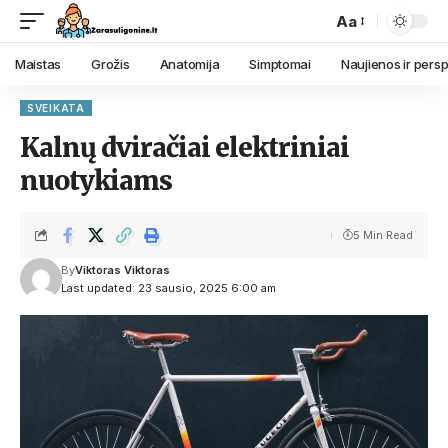
Aa
Maistas
Grožis
Anatomija
Simptomai
Naujienos ir pers
SVEIKATA
Kalnų dviračiai elektriniai
nuotykiams
5 Min Read
By
Viktoras Viktoras
Last updated: 23 sausio, 2025 6:00 am