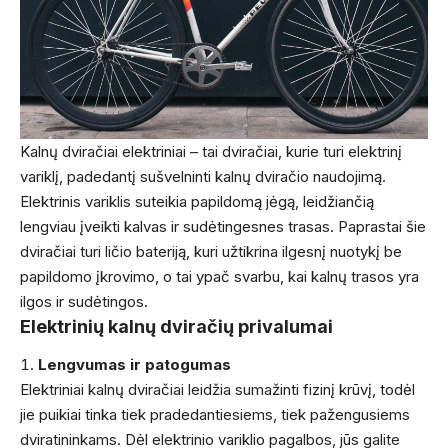
Kalnų dviračiai elektriniai
– tai dviračiai, kurie turi elektrinį
variklį, padedantį sušvelninti kalnų dviračio naudojimą.
Elektrinis variklis suteikia papildomą jėgą, leidžiančią
lengviau įveikti kalvas ir sudėtingesnes trasas. Paprastai šie
dviračiai turi ličio bateriją, kuri užtikrina ilgesnį nuotykį be
papildomo įkrovimo, o tai ypač svarbu, kai kalnų trasos yra
ilgos ir sudėtingos.
Elektrinių kalnų dviračių privalumai
Lengvumas ir patogumas
Elektriniai kalnų dviračiai leidžia sumažinti fizinį krūvį, todėl
jie puikiai tinka tiek pradedantiesiems, tiek pažengusiems
dviratininkams. Dėl elektrinio variklio pagalbos, jūs galite