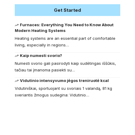
Get Started
Furnaces: Everything You Need to Know About
Modern Heating Systems
Heating systems are an essential part of comfortable
living, especially in regions…
Kaip numesti svorio?
Numesti svorio gali pasirodyti kaip sudėtingas iššūkis,
tačiau tai įmanoma pasiekti su…
Vidutinio intensyvumo jėgos treniruotė kcal
Vidutiniškai, sportuojant su svoriais 1 valandą, 81 kg
sveriantis žmogus sudegina: Vidutinio…