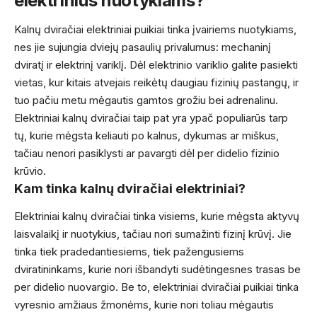
elektrinius nuotykiams?
Kalnų dviračiai elektriniai puikiai tinka įvairiems nuotykiams,
nes jie sujungia dviejų pasaulių privalumus: mechaninį
dviratį ir elektrinį variklį. Dėl elektrinio variklio galite pasiekti
vietas, kur kitais atvejais reikėtų daugiau fizinių pastangų, ir
tuo pačiu metu mėgautis gamtos grožiu bei adrenalinu.
Elektriniai kalnų dviračiai taip pat yra ypač populiarūs tarp
tų, kurie mėgsta keliauti po kalnus, dykumas ar miškus,
tačiau nenori pasiklysti ar pavargti dėl per didelio fizinio
krūvio.
Kam tinka kalnų dviračiai elektriniai?
Elektriniai kalnų dviračiai tinka visiems, kurie mėgsta aktyvų
laisvalaikį ir nuotykius, tačiau nori sumažinti fizinį krūvį. Jie
tinka tiek pradedantiesiems, tiek pažengusiems
dviratininkams, kurie nori išbandyti sudėtingesnes trasas be
per didelio nuovargio. Be to, elektriniai dviračiai puikiai tinka
vyresnio amžiaus žmonėms, kurie nori toliau mėgautis